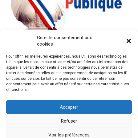
Gérer le consentement aux
Actualités /
Expertise /
cookies
SUICIDES dans la FONCTION PUBLIQUE
L’ORGANISATION du SILENCE et du
Pour offrir les meilleures expériences, nous utilisons des technologies
DENI.
telles que les cookies pour stocker et/ou accéder aux informations des
appareils. Le fait de consentir à ces technologies nous permettra de
25 Jan 2019
traiter des données telles que le comportement de navigation ou les ID
uniques sur ce site. Le fait de ne pas consentir ou de retirer son
Depuis maintenant plus de dix ans les risques pour la
consentement peut avoir un effet négatif sur certaines caractéristiques
santé mentale engendrés par les conditions d’emploi et
et fonctions.
les facteurs...
Voir l'article
Accepter
« Précédent
1
2
3
4
…
7
Suivant »
Refuser
Voir les préférences