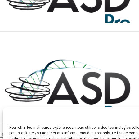
Pour offrir les meilleures expériences, nous utilisons des technologies tell
pour stocker et/ou accéder aux informations des appareils. Le fait de conse
Rechercher
technologies nous permettra de traiter des données telles que le comport