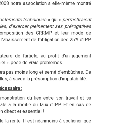
ès 2008 notre association a elle-même montré
justements techniques
» qui «
permettraient
es, d’exercer pleinement ses prérogatives
a composition des CRRMP et leur mode de
 l’abaissement de l’obligation des 25% d’IPP.
ure de l’article, au profit d’un jugement
tiel », pose de vrais problèmes.
 sera pas moins long et semé d’embûches. De
s, à savoir la présomption d’imputabilité.
écessaire :
émonstration du lien entre son travail et sa
gale à la moitié du taux d’IPP. Et en cas de
 direct et essentiel !
de la rente. Il est néanmoins à souligner que