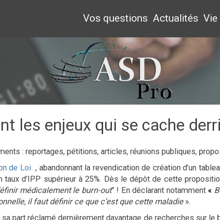
Vos questions
Actualités
Vie
nt les enjeux qui se cache derr
ements : reportages, pétitions, articles, réunions publiques, pr
ion de Loi
, abandonnant la revendication de création d’un table
n taux d’IPP supérieur à 25%. Dès le dépôt de cette propositio
éfinir médicalement le burn-out
” ! En déclarant notamment
«
B
nelle, il faut définir ce que c’est que cette maladie
».
sa part réclamé dernièrement davantage de recherches sur le b