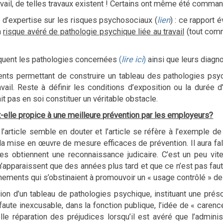
ail, de telles travaux existent ! Certains ont même été commandé
e d’expertise sur les risques psychosociaux (
lien
) : ce rapport
n
risque avéré de pathologie psychique liée au travail
(tout comm
voquent les pathologies concernées
(
lire ici
)
ainsi que leurs diagno
ents permettant de construire un tableau des pathologies psyc
vail. Reste à définir les conditions d’exposition ou la durée d
t pas en soi constituer un véritable obstacle.
ait-elle propice à une meilleure prévention par les employeurs?
e l’article semble en douter et l’article se réfère à l’exemple de
a mise en œuvre de mesure efficaces de prévention. Il aura fallut 
s obtiennent une reconnaissance judicaire. C’est un peu vite 
n’apparaissent que des années plus tard et que ce n’est pas fau
nements qui s’obstinaient à promouvoir un « usage contrôlé » de 
on d’un tableau de pathologies psychique, instituant une préso
aute inexcusable, dans la fonction publique, l’idée de « carenc
le réparation des préjudices lorsqu’il est avéré que l’admini