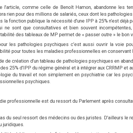
e de l’article, comme celle de Benoît Hamon, abandonne les t
ra rien pour des millions de salariés, ceux dont les pathologi
ns la fonction publique la nécessité d’une IPP à 25% n’est déjà 
ne sont que consultatives et bien souvent incompétentes, et
tabilité des tableaux de MP permet de « passer outre » le bon vo
our les pathologies psychiques c’est aussi ouvrir la voie po
ilité pour toutes les maladies professionnelles en conservant la 
 de création d’un tableau de pathologies psychiques en abandon
ion des 25% d’IPP du régime général et à intégrer aux CRRMP et
ie du travail et non simplement en psychiatrie car les psychia
essionnelles psychiques.
adie professionnelle est du ressort du Parlement après consult
pas du seul ressort des médecins ou des juristes. D’ailleurs le r
 juridiques.