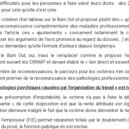
ifficultés pour les personnes à faire valoir leurs droits : d
 pour cela qu’elle s’est crée.
a création d’un tableau sur le Burn Out et propose plutôt des «
a
 reconnaissance complémentaire des maladies professionnell
ns l’article ces « ajustements » concernent notamment l
ser les arguments de l’avis prononcé au regard du dossier,…) et
es demandes qu’elle formule d’ailleurs depuis longtemps.
e Burn Out, oui, mais le remplacer comme le propose l’aute
nt suivant les CRRMP et devant établir le « lien direct et essen
nombre de reconnaissances, le parcours pour les victimes n’en
nt premier de la reconnaissance des pathologies professionnelle
hologies psychiques causées par l’organisation du travail » est n
e présomption d’imputabilité, la victime n’a pas à faire la d
artie » de cette disposition est que la rente attribuée est é
n demeure malgré le fait que la victime doive démontrer le lien
 l’employeur (FIE) permet réparation totale par le doublement 
s du privé, la fonction publique en est exclue.