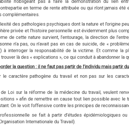
ilité n’obligeant pas à faire la démonstration du lien entre
 contrepartie en terme de rente attribuée ou qui n’ont jamais été
es complémentaires.
exité des pathologies psychiques dont la nature et l’origine peut
 sphère privée et l’histoire personnelle est évidemment plus co
lème de cette nature survient, l’entourage, la direction de l’e
onne n’a pas, ou n’avait pas en cas de suicide, de « problèmes
à interroger la responsabilité de la victime. Et comme la plu
y trouver là des « explications », ce qui conduit à abandonner la q
der la question : il ne faut pas partir de l’individu mais partir du
 le caractère pathogène du travail et non pas sur les caract
t de Loi sur la réforme de la médecine du travail, veulent ren
ositions » afin de remettre en cause tout lien possible avec le t
tant. On le voit l’offensive contre les principes de reconnaissanc
rofessionnelle se fait à partir d’études épidémiologiques ou
ganisation Internationale du Travail).