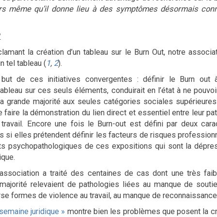
ors même qu’il donne lieu à des symptômes désormais con
?
lamant la création d’un tableau sur le Burn Out, notre associa
n tel tableau (
1
,
2
).
 but de ces initiatives convergentes : définir le Burn out 
ableau sur ces seuls éléments, conduirait en l’état à ne pouvoir
la grande majorité aux seules catégories sociales supérieures
aire la démonstration du lien direct et essentiel entre leur pa
ravail. Encore une fois le Burn-out est défini par deux cara
 si elles prétendent définir les facteurs de risques profession
 psychopathologiques de ces expositions qui sont la dépressio
ique.
association a traité des centaines de cas dont une très faib
jorité relevaient de pathologies liées au manque de soutient 
erse formes de violence au travail, au manque de reconnaissance
 semaine juridique »
montre bien les problèmes que posent la créat