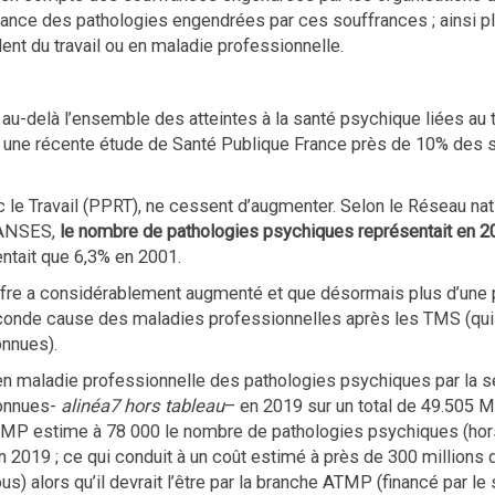
ssance des pathologies engendrées par ces souffrances ; ainsi p
ent du travail ou en maladie professionnelle.
 au-delà l’ensemble des atteintes à la santé psychique liées au
lon une récente étude de Santé Publique France près de 10% des
le Travail (PPRT), ne cessent d’augmenter. Selon le Réseau nati
l’ANSES,
le nombre de pathologies psychiques représentait en 2
sentait que 6,3% en 2001.
iffre a considérablement augmenté et que désormais plus d’une pa
 seconde cause des maladies professionnelles après les TMS (qui
onnues).
n maladie professionnelle des pathologies psychiques par la séc
connues-
alinéa7 hors tableau
– en 2019 sur un total de 49.505 M
MP estime à 78 000 le nombre de pathologies psychiques (hors 
2019 ; ce qui conduit à un coût estimé à près de 300 millions 
us) alors qu’il devrait l’être par la branche ATMP (financé par le 