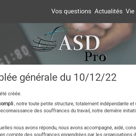
Vos questions
Actualités
Vie
lée générale du 10/12/22
 été créée.
ccompli
; notre toute petite structure, totalement indépendante et u
onnaissance des souffrances du travail, notre dernière initiativ
quelles nous avons répondu, nous avons accompagné, aidé, conse
se en compte des souffrances engendrées par les organisations 