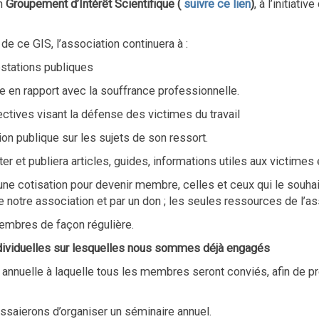
un
Groupement d’Intérêt Scientifique
(
suivre ce lien
)
, à l’initiat
de ce GIS, l’association continuera à :
estations publiques
ire en rapport avec la souffrance professionnelle.
llectives visant la défense des victimes du travail
on publique sur les sujets de son ressort.
er et publiera articles, guides, informations utiles aux victimes
e cotisation pour devenir membre, celles et ceux qui le souhai
otre association et par un don ; les seules ressources de l’as
embres de façon régulière.
individuelles sur lesquelles nous sommes déjà engagés
uelle à laquelle tous les membres seront conviés, afin de présen
essaierons d’organiser un séminaire annuel.