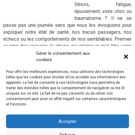
Stress, fatigue,
épuisement, voire choc ou
traumatisme ? Il ne se
passe pas une journée sans que nous les invoquions pour
expliquer notre état de santé, nos tracas passagers, nos
échecs ou les comportements de nos semblables. Premier
au rang des accusés, le stress, qui génère un mal-être, voire
de véritables «maladies» ou souffrances psychiques. Il
Gérer le consentement aux
cookies
s’agit du burn-out (épuisement psychique) ou du
traumatisme psychologique (stress post-traumatique).
Pour offrir les meilleures expériences, nous utilisons des technologies
Comment se créent et se développent de telles
telles que les cookies pour stocker et/ou accéder aux informations des
psychopathologies ? Comment s’expriment-elles
appareils. Le fait de consentir à ces technologies nous permettra de
cliniquement chez les patients ? Que faire et comment
traiter des données telles que le comportement de navigation ou les ID
uniques sur ce site. Le fait de ne pas consentir ou de retirer son
aider psychologiquement ces patients qui souffrent ?
consentement peut avoir un effet négatif sur certaines caractéristiques
Pour répondre à ces questions et bien d’autres encore, cet
et fonctions.
ouvrage aborde de façon très pédagogique les aspects tant
cliniques que psychopathologiques des souffrances
Accepter
psychiques consécutives des violences et du stress de
plus en plus prégnants dans les relations interpersonnelles.
Refuser